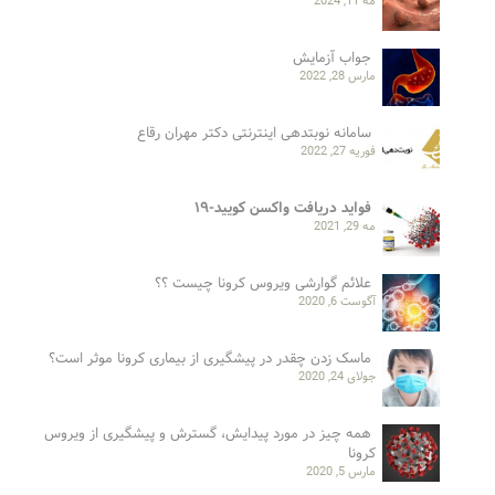
مه 11, 2024
جواب آزمایش
مارس 28, 2022
سامانه نوبتدهی اینترنتی دکتر مهران رقاع
فوریه 27, 2022
فواید دریافت واکسن کویید-۱۹
مه 29, 2021
علائم گوارشی ویروس کرونا چیست ؟؟
آگوست 6, 2020
ماسک زدن چقدر در پیشگیری از بیماری کرونا موثر است؟
جولای 24, 2020
همه چیز در مورد پیدایش، گسترش و پیشگیری از ویروس
کرونا
مارس 5, 2020